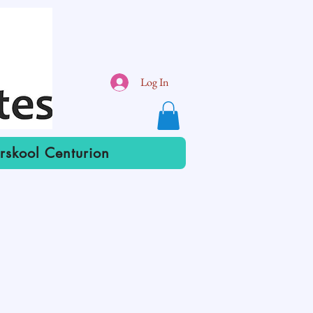
Log In
rskool Centurion