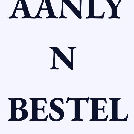
AANLY
N 
BESTEL