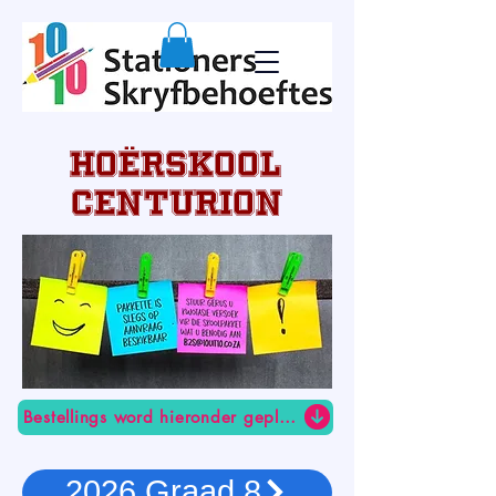
Hoërskool
Centurion
Bestellings word hieronder geplaas
2026 Graad 8